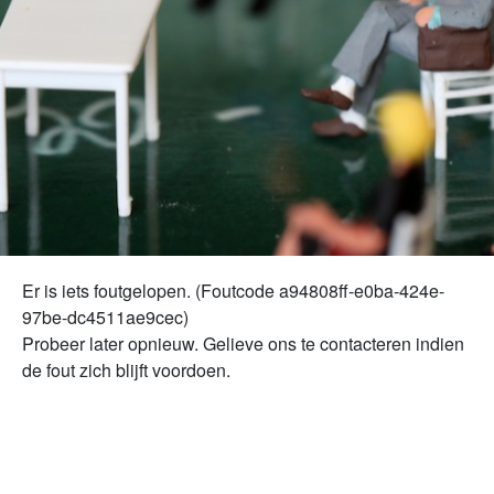
Er is iets foutgelopen. (Foutcode
a94808ff-e0ba-424e-
97be-dc4511ae9cec
)
Probeer later opnieuw. Gelieve ons te contacteren indien
de fout zich blijft voordoen.