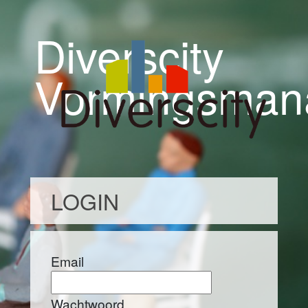
Diverscity
Vormingsman
LOGIN
Email
Wachtwoord