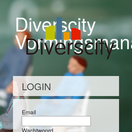
Diverscity
Vormingsman
LOGIN
Email
Wachtwoord