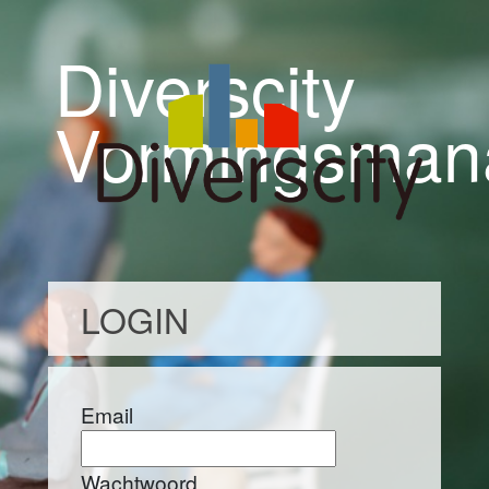
Diverscity
Vormingsman
LOGIN
Email
Wachtwoord