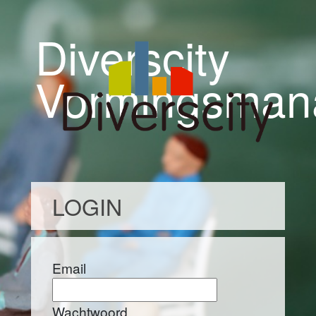
Diverscity
Vormingsman
LOGIN
Email
Wachtwoord